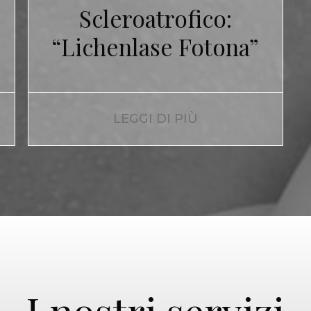
Scleroatrofico:
“Lichenlase Fotona”
LEGGI DI PIÙ
I nostri servizi