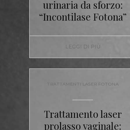
urinaria da sforzo:
“Incontilase Fotona”
LEGGI DI PIÙ
TRATTAMENTI LASER FOTONA
Trattamento laser
prolasso vaginale: