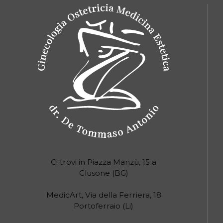
Ci trovi in Piazza Manzù, 15 a
Clusone (BG)
MedicArt, Via della Ferriera, 18
Portoferraio (Li)