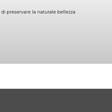
di preservare la naturale bellezza
tica
Esami di laboratorio
a