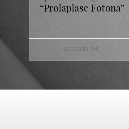
“Prolaplase Fotona”
LEGGI DI PIÙ