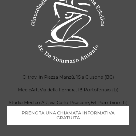
Ci trovi in Piazza Manzù, 15 a Clusone (BG)
MedicArt, Via della Ferriera, 18 Portoferraio (Li)
Studio Medico AR, via Carlo Pisacane, 63 Piombino (Li)
PRENOTA UNA CHIAMATA INFORMATIVA
GRATUITA