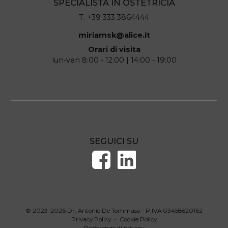
SPECIALISTA IN OSTETRICIA
T. +39 333 3864444
miriamsk@alice.it
Orari di visita
lun-ven 8:00 - 12:00 | 14:00 - 19:00
SEGUICI SU
© 2023-2026 Dr. Antonio De Tommaso - P.IVA 03458620162
Privacy Policy
-
Cookie Policy