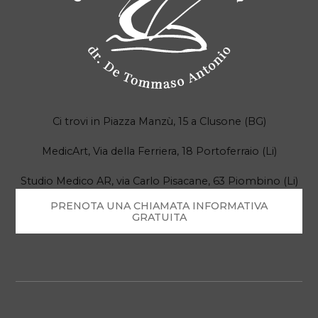
Ci trovi in Piazza Manzù, 15 a Clusone (BG)
MedicArt, Via della Ferriera, 18 Portoferraio (Li)
Studio Medico AR, via Carlo Pisacane, 63 Piombino (Li)
PRENOTA UNA CHIAMATA INFORMATIVA
GRATUITA