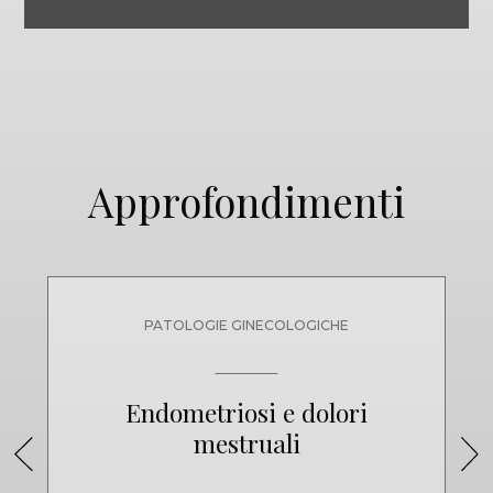
y
P
o
l
i
c
y
*
Approfondimenti
PATOLOGIE GINECOLOGICHE
Endometriosi e dolori
mestruali